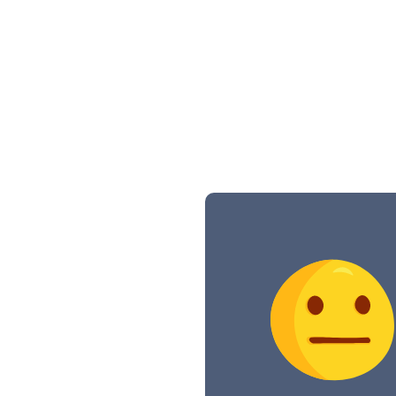
2016
Melhor solução ino
1º