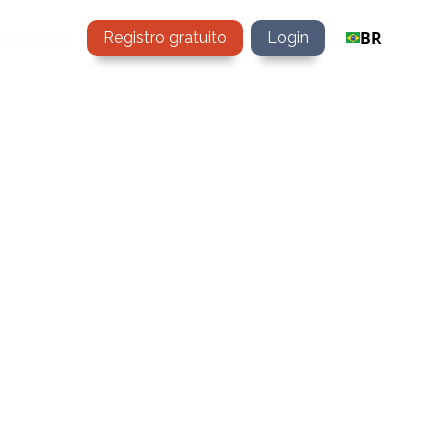
BR
Registro gratuito
Login
emonstração
ta de LowCode e NoCode