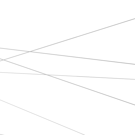
A história de sucesso
Descubra como as equipes da Enedis
- Champagne Ardennes criaram suas
próprias aplicações no code em 2
dias, com a ajuda de nossos
especialistas em TimeTonic.
Uma descoberta de 2 dias no code
hackathon, treinamento e criação de
aplicações de negócios pelas
próprias equipes.