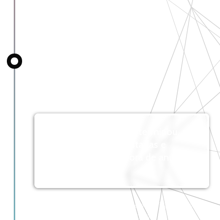
Anúncio dos
resultados
A no code hackathon terminou, as
aplicações foram testadas e
avaliadas, agora é hora de anunciar
os vencedores!
Esta maratona não é uma competição, mesmo
que um vencedor seja anunciado, os outros