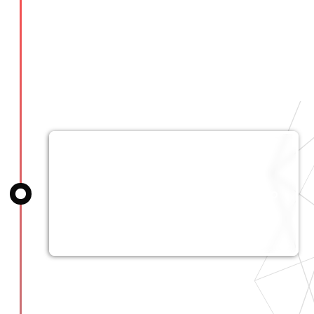
Apresentação das
criações
As aplicações são funcionais!
Perfeito, é hora de apresentar o
projeto na frente do júri, composto
de nossos especialistas e gerentes
de sua organização