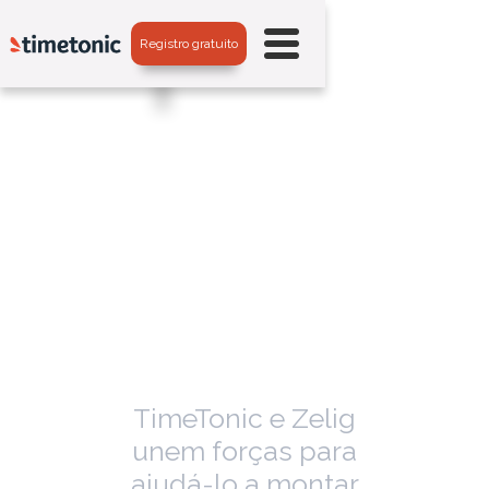
Registro gratuito
TimeTonic e Zelig
unem forças para
ajudá-lo a montar