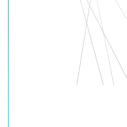
não são postos de lado e uma surpresa os
espera também!
Pronto para
montar sua
primeira No code