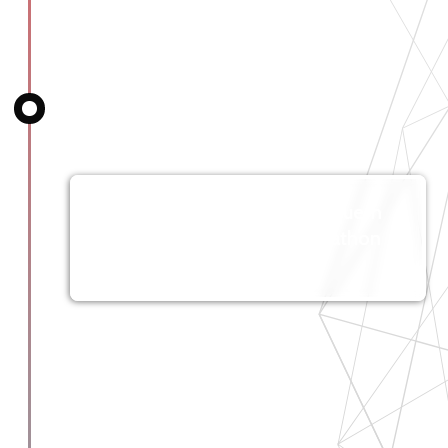
Deliberação do júri
A tensão está no seu auge, quem
será o vencedor desta hackathon
no code?
*Rolos de tambor*