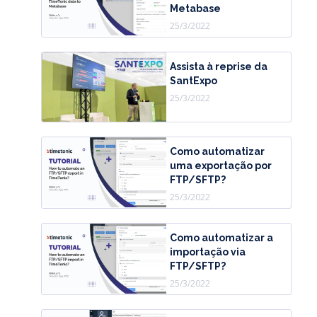
Metabase
25/3/2022
Assista à reprise da
SantExpo
25/3/2022
Como automatizar
uma exportação por
FTP/SFTP?
25/3/2022
Como automatizar a
importação via
FTP/SFTP?
25/3/2022