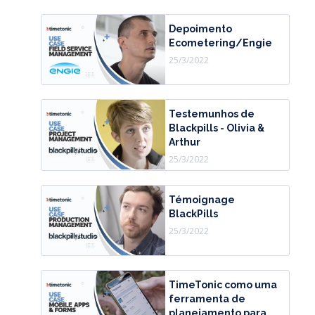
Depoimento
Ecometering/Engie
25/3/2022
Testemunhos de
Blackpills - Olivia &
Arthur
25/3/2022
Témoignage
BlackPills
25/3/2022
TimeTonic como uma
ferramenta de
planejamento para