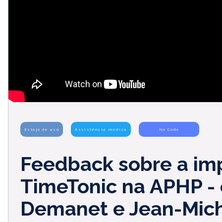
Estojo de uso
Assistência médica
No Code
Feedback sobre a i
TimeTonic na APHP -
Demanet e Jean-Mich