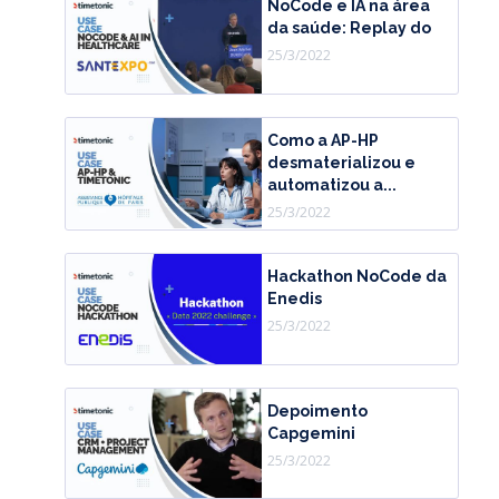
NoCode e IA na área
da saúde: Replay do
25/3/2022
Como a AP-HP
desmaterializou e
automatizou a...
25/3/2022
Hackathon NoCode da
Enedis
25/3/2022
Depoimento
Capgemini
25/3/2022