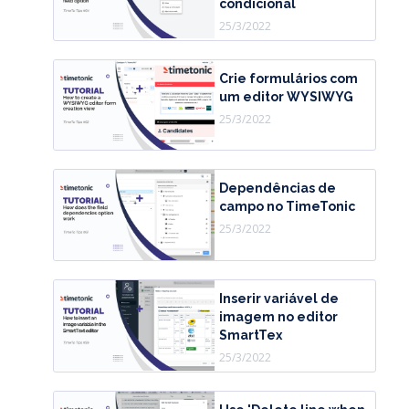
condicional
25/3/2022
Crie formulários com
um editor WYSIWYG
25/3/2022
Dependências de
campo no TimeTonic
25/3/2022
Inserir variável de
imagem no editor
SmartTex
25/3/2022