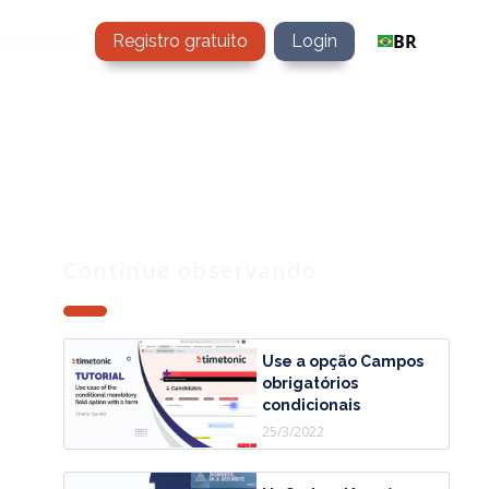
BR
Registro gratuito
Login
emonstração
Continue observando
Use a opção Campos
obrigatórios
condicionais
25/3/2022