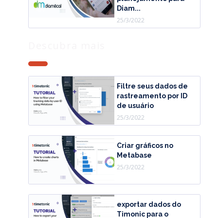
Diam...
25/3/2022
Descubra mais
Filtre seus dados de
rastreamento por ID
de usuário
25/3/2022
Criar gráficos no
Metabase
25/3/2022
exportar dados do
Timonic para o