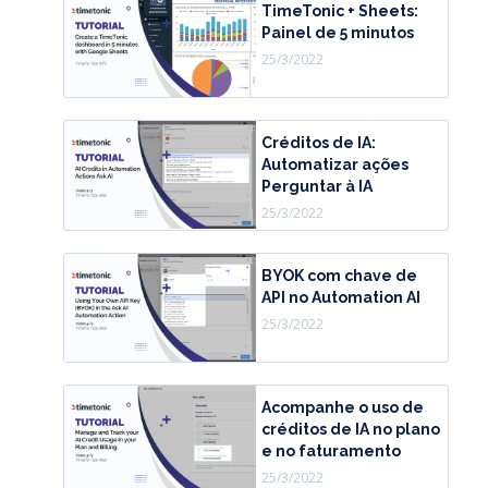
TimeTonic + Sheets:
Painel de 5 minutos
25/3/2022
Créditos de IA:
Automatizar ações
Perguntar à IA
25/3/2022
BYOK com chave de
API no Automation AI
25/3/2022
Acompanhe o uso de
créditos de IA no plano
e no faturamento
25/3/2022