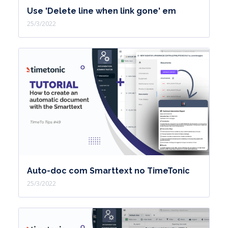
Use 'Delete line when link gone' em
25/3/2022
Auto-doc com Smarttext no TimeTonic
25/3/2022